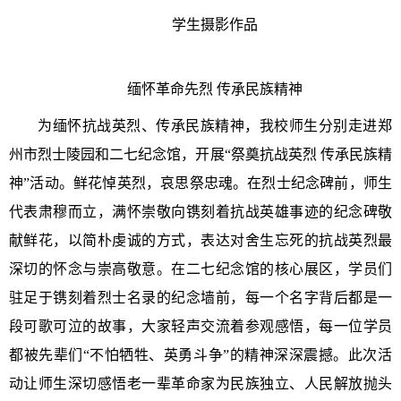
学生摄影作品
缅怀革命先烈 传承民族精神
为缅怀抗战英烈、传承民族精神，我校师生分别走进郑
州市烈士陵园和二七纪念馆，开展“祭奠抗战英烈 传承民族精
神”活动。鲜花悼英烈，哀思祭忠魂。在烈士纪念碑前，师生
代表肃穆而立，满怀崇敬向镌刻着抗战英雄事迹的纪念碑敬
献鲜花，以简朴虔诚的方式，表达对舍生忘死的抗战英烈最
深切的怀念与崇高敬意。在二七纪念馆的核心展区，学员们
驻足于镌刻着烈士名录的纪念墙前，每一个名字背后都是一
段可歌可泣的故事，大家轻声交流着参观感悟，每一位学员
都被先辈们“不怕牺牲、英勇斗争”的精神深深震撼。此次活
动让师生深切感悟老一辈革命家为民族独立、人民解放抛头