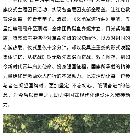
学校以“青春为中国式现代化挺膺担当”为主题，开展升
旗仪式主题团日活动，实现各基层团支部全覆盖，让红色教
育浸润每一位青年学子。清晨，《义勇军进行曲》奏响，五
星红旗缓缓升至顶端，全体团员挺直身躯肃立，目光紧随国
旗，嘹亮歌声中满含对革命先烈的深切缅怀，以及对祖国的
赤诚热爱。仪式虽仅十余分钟，却以极具庄重感的形式唤醒
集体记忆：从抗战时期无数先辈浴血奋战、救亡图存，到如
今新时代青年肩负使命、投身强国征程，国旗所承载的精神
力量始终是激励众人前行的不竭动力。此次活动让每一位参
与者在凝望国旗时，更加坚定“不忘初心、砥砺奋进”的信
念，为今后以青春之力助力中国式现代化建设注入精神动
力。