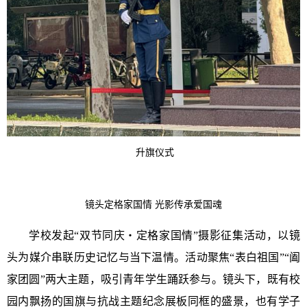
升旗仪式
镜头定格家国情 光影传承爱国魂
学校发起“双节同庆・定格家国情”摄影征集活动，以镜
头为媒介串联历史记忆与当下温情。活动聚焦“表白祖国”“阖
家团圆”两大主题，吸引青年学生踊跃参与。镜头下，既有校
园内飘扬的国旗与抗战主题纪念展板同框的盛景，也有学子